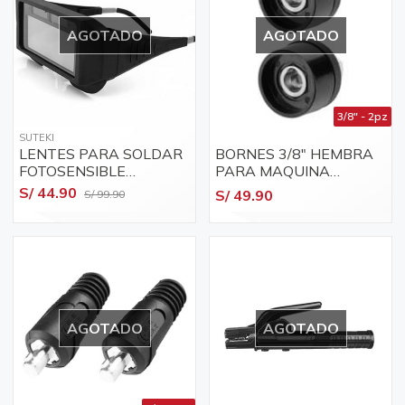
AGOTADO
AGOTADO
3/8" - 2pz
SUTEKI
LENTES PARA SOLDAR
BORNES 3/8" HEMBRA
FOTOSENSIBLE
PARA MAQUINA
RECTANGULAR EN
SOLDAR
S/ 44.90
S/ 49.90
S/ 99.90
CAJA
AGOTADO
AGOTADO