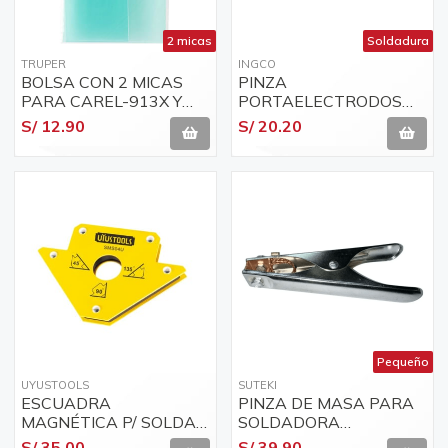
2 micas
Soldadura
TRUPER
INGCO
BOLSA CON 2 MICAS
PINZA
PARA CAREL-913X Y
PORTAELECTRODOS
CAREL-913F (MODELO
500A WAH5008
S/ 12.90
S/ 20.20
2018) TRUPER REP-
"INGCO"
CAREL-913 17470
Pequeño
UYUSTOOLS
SUTEKI
ESCUADRA
PINZA DE MASA PARA
MAGNÉTICA P/ SOLDAR
SOLDADORA
5 PULGADAS
ELÉCTRICA 300 AMP
S/ 35.00
S/ 39.90