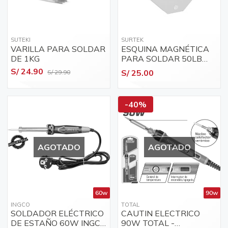
SUTEKI
SURTEK
VARILLA PARA SOLDAR
ESQUINA MAGNÉTICA
DE 1KG
PARA SOLDAR 50LB
SURTEK / 123281
S/ 24.90
S/ 25.00
S/ 29.90
-40%
AGOTADO
AGOTADO
60w
90w
INGCO
TOTAL
SOLDADOR ELÉCTRICO
CAUTIN ELECTRICO
DE ESTAÑO 60W INGCO
90W TOTAL -