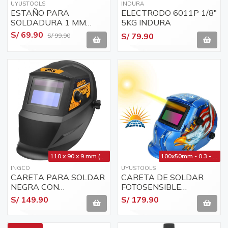
UYUSTOOLS
INDURA
ESTAÑO PARA
ELECTRODO 6011P 1/8"
SOLDADURA 1 MM
5KG INDURA
UYUSTOOLS / ESS001
S/ 69.90
S/ 79.90
S/ 99.90
110 x 90 x 9 mm (visor) - 92 x 42 mm (vision) - 10 amp
100x50mm - 0.3 - 0.7s (tr)
INGCO
UYUSTOOLS
CARETA PARA SOLDAR
CARETA DE SOLDAR
NEGRA CON
FOTOSENSIBLE
REGULACION AHM008
UYUSTOOLS MSS01L -
S/ 149.90
S/ 179.90
AUTOMATICA
CON DISEÑO
FOTOSENSIBLE INGCO