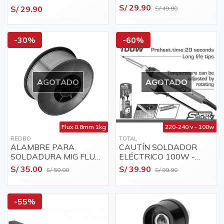
SI0268
TET01608
S/ 29.90
S/ 29.90
S/ 49.90
-30%
-60%
AGOTADO
AGOTADO
Flux 0.8mm 1kg
220-240 v - 100w
REDBO
TOTAL
ALAMBRE PARA
CAUTÍN SOLDADOR
SOLDADURA MIG FLUX
ELÉCTRICO 100W -
0.8MM 1KG REDBO
TET1100831 - TOTAL
S/ 35.00
S/ 39.90
S/ 50.00
S/ 99.90
E71T.1.1
-55%