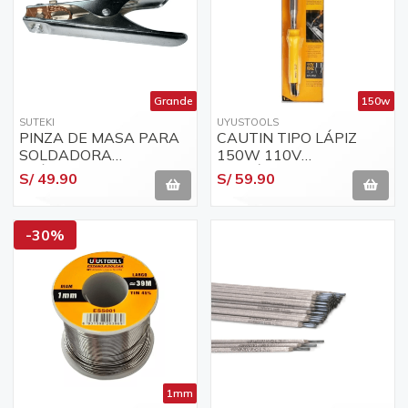
Grande
150w
SUTEKI
UYUSTOOLS
PINZA DE MASA PARA
CAUTIN TIPO LÁPIZ
SOLDADORA
150W 110V
ELÉCTRICA 300 AMP
M/PLÁSTICO
S/ 49.90
S/ 59.90
GRANDE
UYUSTOOLS - CTU150-
L
-30%
1mm