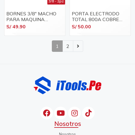
3/8 - 2pz
BORNES 3/8" MACHO
PORTA ELECTRODO
PARA MAQUINA
TOTAL 800A COBRE
SOLDAR
PMMA 630A
S/ 49.90
S/ 50.00
1
2
Nosotros
Nosotros