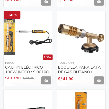
UYUSTOOLS / SMS05U
PEQUEÑO
-60%
100w
INGCO
TOOLCRAFT
CAUTÍN ELÉCTRICO
BOQUILLA PARA LATA
100W INGCO / SI00108
DE GAS BUTANO /
PROPANO VUELTA 1/4
S/ 39.90
S/ 41.90
S/ 99.90
TOOLCRAFT TC4630