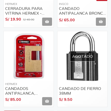
HERMEX
INGCO
CERRADURA PARA
CANDADO
VITRINA HERMEX -
ANTIPALANCA BRONCE
43535
90MM INGCO 3 LLAVES
S/ 19.90
S/ 65.00
S/ 49.90
DBBPL0902
AGOTADO
HERMEX
CANDADOS
CANDADO DE FIERRO
ANTIPALANCA,
38MM
CUERPO DE LATÓN,
S/ 85.00
S/ 9.50
ALTA SEGURIDAD