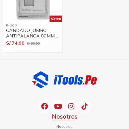
80mm
INGCO
CANDADO JUMBO
ANTIPALANCA 80MM
BRONCE 3 LLAVES
S/ 74.90
S/ 99.90
INGCO / DBBPL0802
Nosotros
Nosotros