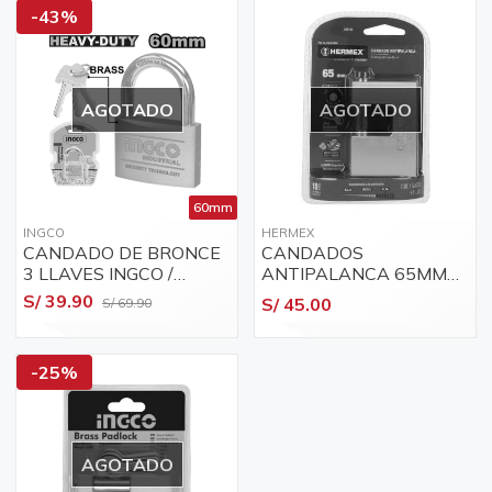
-43%
AGOTADO
AGOTADO
60mm
INGCO
HERMEX
CANDADO DE BRONCE
CANDADOS
3 LLAVES INGCO /
ANTIPALANCA 65MM
DBPL0602
S7 2LLAVES HERMEX
S/ 39.90
S/ 45.00
S/ 69.90
43356
-25%
AGOTADO