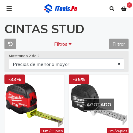
0
CINTAS STUD
Filtros
Filtrar
Mostrando 2 de 2
-33%
-35%
AGOTADO
10m /35 pies
8m /26pies