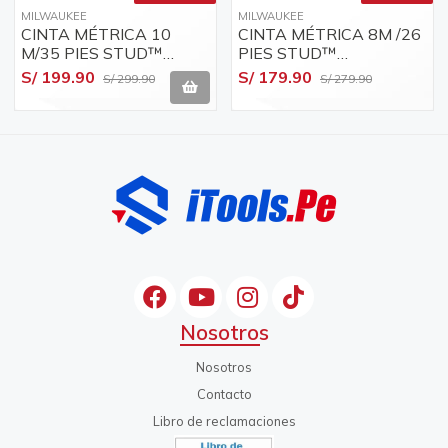
MILWAUKEE
MILWAUKEE
CINTA MÉTRICA 10
CINTA MÉTRICA 8M /26
M/35 PIES STUD™
PIES STUD™
MILWAUKEE / 48-22-
MILWAUKEE / 48-22-
S/ 199.90
S/ 179.90
S/ 299.90
S/ 279.90
1436
1426
Nosotros
Nosotros
Contacto
Libro de reclamaciones