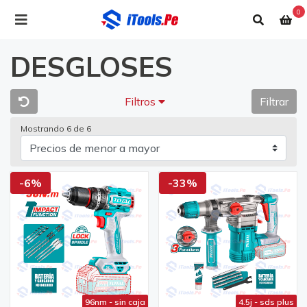
0
DESGLOSES
Filtros
Filtrar
Mostrando 6 de 6
-6%
-33%
96nm - sin caja
4.5j - sds plus