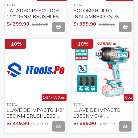
TOTAL
TOTAL
TALADRO PERCUTOR
ROTOMARTILLO
1/2" 96NM BRUSHLESS
INALAMBRICO SDS
BARETOOLS TOTAL (SIN
PLUS 4.5J BRUSHLESS
S/ 299.90
S/ 399.90
S/ 319.90
S/ 599.90
CAJA) - TIDLI209681-
BARETOOLS TOTAL (SIN
CBZ
CAJA) - TRHLI20288-
CBZ
-10%
-10%
1/2" - 850nm
Cbz
TOTAL
TOTAL
LLAVE DE IMPACTO 1/2"
LLAVE DE IMPACTO
850 NM BRUSHLESS
1350NM 3/4"
CABEZAL S/ CAJA
BRUSHLESS CABEZAL
S/ 449.90
S/ 899.90
S/ 499.90
S/ 999.90
TOTAL
S/CAJA - TIWLI201351-
CBZ