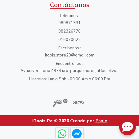
Contáctanos
Teléfonos
980871331
982326776
016070022
Escríbenos
itools.store20@gmail.com
Encuentranos
Av. universitaria 4974 urb. parque naranjal los olivos
Horarios: Lun a Sab - 09:00 Am a 06:00 Pm
iTools.Pe © 2026
Creado por
Bsale