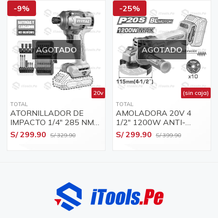
-9%
-25%
AGOTADO
AGOTADO
20v
(sin caja)
TOTAL
TOTAL
ATORNILLADOR DE
AMOLADORA 20V 4
IMPACTO 1/4" 285 NM
1/2" 1200W ANTI-
BRUSHLESS
VIBRACION BARETOOLS
S/ 299.90
S/ 299.90
S/ 329.90
S/ 399.90
BARETOOLS + SET DE
+ ACCESORIOS (SIN
ACCESORIOS 31 PCS
CAJA) / TAGLI2120252-
TOTAL (SIN CAJA) -
CBZ
TIRLI20281-CBZ