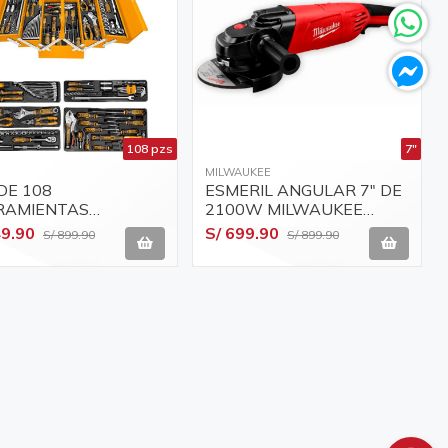
108 pzs
7"
MILWAUKEE
DE 108
ESMERIL ANGULAR 7" DE
RAMIENTAS
2100W MILWAUKEE
UALES EN CAJA
6083-59
49.90
S/ 699.90
S/ 899.90
S/ 899.90
LICA INGCO
S151081