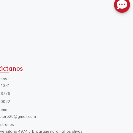
áctanos
onos
71331
26776
70022
benos
s.store20@gmail.com
ntranos
iversitaria 4974 urb. parque naranjal los olivos