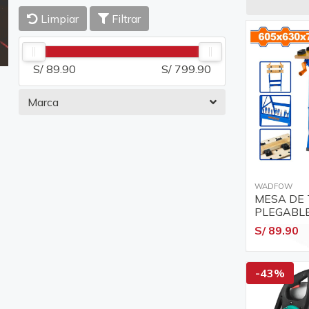
Limpiar
Filtrar
S/ 89.90
S/ 799.90
Marca
WADFOW
MESA DE
PLEGABL
605X630
S/ 89.90
-43%