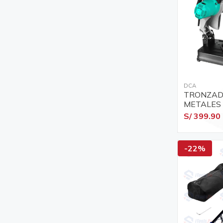
DCA
TRONZAD
METALES 
DCA AJG0
S/ 399.90
-22%