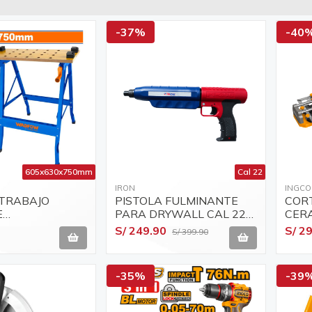
-37%
-40
605x630x750mm
Cal 22
IRON
INGCO
 TRABAJO
PISTOLA FULMINANTE
COR
E
PARA DRYWALL CAL 22
CER
X750MM
IRON IR-PT396
CM +
S/ 249.90
S/ 2
S/ 399.90
WADFOW WWE1525
HTC
-35%
-39