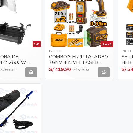
14"
3 en 1
INGCO
INGCO
ORA DE
COMBO 3 EN 1: TALADRO
SET 
14" 2600W
76NM + NIVEL LASER
HER
9-355
35MTS LUZ VERDE +
MAN
S/ 419.90
S/ 5
S/ 699.90
S/ 649.90
MEDIDOR DE DISTANCIA
META
INGCO COSLI250511
HTC