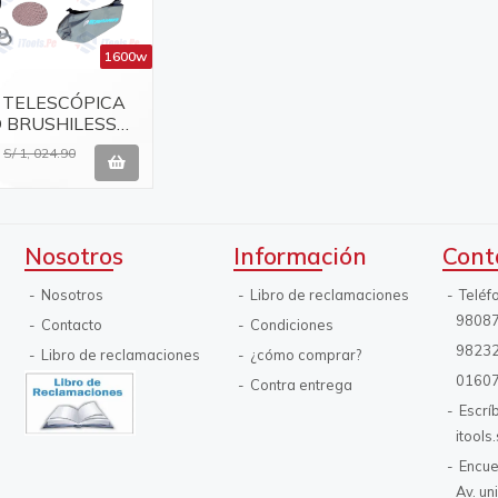
1600w
 TELESCÓPICA
 BRUSHILESS
1600W SAIYAN F240HD
S/ 1, 024.90
Nosotros
Información
Cont
Nosotros
Libro de reclamaciones
Teléf
9808
Contacto
Condiciones
9823
Libro de reclamaciones
¿cómo comprar?
0160
Contra entrega
Escrí
itool
Encue
Av. un