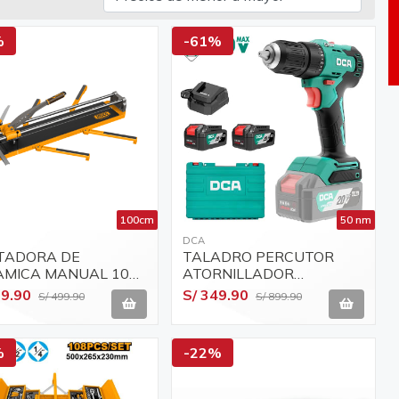
%
-61%
100cm
50 nm
DCA
TADORA DE
TALADRO PERCUTOR
AMICA MANUAL 100
ATORNILLADOR
 BOLSO INGCO
INALAMBRICO 20V DE
99.90
S/ 349.90
S/ 499.90
S/ 899.90
041001
50NM DCA ADJZ2050I
%
-22%