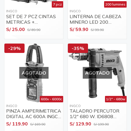
7 pcz
200 lumines
INGCO
INGCO
SET DE 7 PCZ CINTAS
LINTERNA DE CABEZA
METRICAS +
MINERO LED 200
CUCHILLAS +
VOLUMENES +
S/ 25.00
S/ 59.90
S/ 89.90
S/ 99.90
REPUESTOS INGCO /
GUANTES MECANICO
HMK23036
CUERO XL INGCO
-29%
-35%
AGOTADO
AGOTADO
600v - 6000c
1/2" - 680w
INGCO
INGCO
PINZA AMPERIMETRICA
TALADRO PERCUTOR
DIGITAL AC 600A INGCO
1/2" 680 W. ID6808
DCM6003
"INGCO"
S/ 119.90
S/ 129.90
S/ 169.90
S/ 199.90