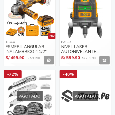
20v
INGCO
INGCO
ESMERIL ANGULAR
NIVEL LASER
INALAMBRICO 4 1/2"
AUTONIVELANTE
20V + 2 BAT 4A,H
INDUSTRIAL VERDE
S/ 499.90
S/ 599.90
S/ 599.90
S/ 799.90
INGCO / CAGLI211542
INGCO HLL305205
-72%
-40%
AGOTADO
AGOTADO