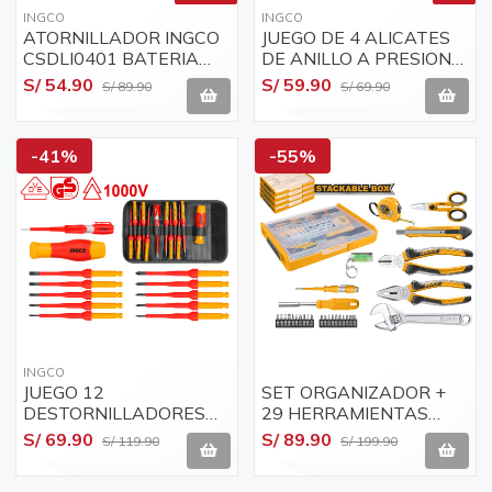
INGCO
INGCO
ATORNILLADOR INGCO
JUEGO DE 4 ALICATES
CSDLI0401 BATERIA
DE ANILLO A PRESION
LITIO 4.0V
DE 7" CON ESTUCHE
S/ 54.90
S/ 59.90
S/ 89.90
S/ 69.90
INGCO HCCPS26180
-41%
-55%
INGCO
JUEGO 12
SET ORGANIZADOR +
DESTORNILLADORES
29 HERRAMIENTAS
AISLADOS 1000V
BASICAS PARA HOGAR
S/ 69.90
S/ 89.90
S/ 119.90
S/ 199.90
INDUSTRIAL HKISD1201
INGCO
INGCO