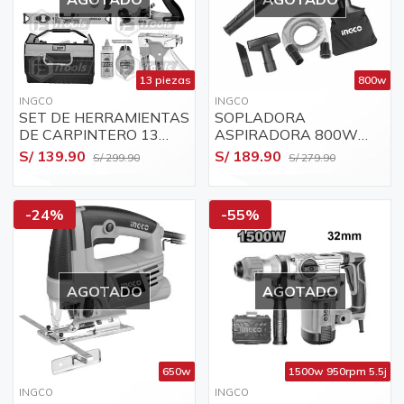
13 piezas
800w
INGCO
INGCO
SET DE HERRAMIENTAS
SOPLADORA
DE CARPINTERO 13
ASPIRADORA 800W
PCS INGCO PRO
"INGCO" AB8008 +
S/ 139.90
S/ 189.90
S/ 299.90
S/ 279.90
ACCESORIOS
-24%
-55%
AGOTADO
AGOTADO
650w
1500w 950rpm 5.5j
INGCO
INGCO