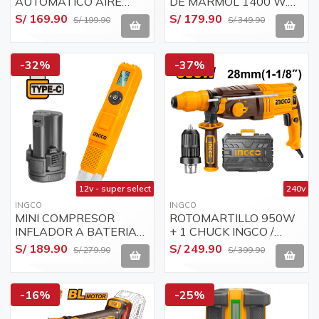
AUTOMÁTICO AIRE
DE MARMOL 1400 W.
AUTOMÁTICO 20 V
INGCO MC14008
S/ 169.90
S/ 179.90
S/ 199.90
S/ 349.90
-32%
-37%
12v - super select
240v
INGCO
INGCO
MINI COMPRESOR
ROTOMARTILLO 950W
INFLADOR A BATERIA
+ 1 CHUCK INGCO /
12V INGCO CACLI12011
RGH9528-2
S/ 189.90
S/ 249.90
S/ 279.90
S/ 399.90
SUPER SELECT
-16%
-25%