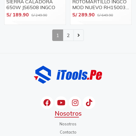
SIERRA CALADORA
ROTOMARTILLO INGCO
650W JS6508 INGCO
MOD NUEVO RH150038
1500W 950RPM 5.5J
S/ 189.90
S/ 289.90
S/ 249.90
S/ 649.90
1
2
Nosotros
Nosotros
Contacto