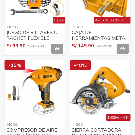
8 pzs
495 x 200 x 290 mm - 3 niveles
INGCO
INGCO
JUEGO DE 8 LLAVES C
CAJA DE
RACHET FLEXIBLE
HERRAMIENTAS METAL
COMBINADAS 8-19MM
3 NIVELES INGCO
S/ 99.90
S/ 149.90
S/ 179.90
S/ 229.90
INGCO HKSPAR1083
HTB0200
-15%
-48%
1400w - 4.3"
INGCO
INGCO
COMPRESOR DE AIRE
SIERRA CORTADORA