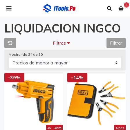
0
LIQUIDACION INGCO
Filtros
Filtrar
Mostrando 24 de 30
-39%
-14%
4v - 4nm
4 pcs