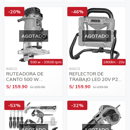
-20%
-46%
AGOTADO
AGOTADO
500 w - 33500 rpm
1800lm - 20v
INGCO
INGCO
RUTEADORA DE
REFLECTOR DE
CANTO 500 W.
TRABAJO LED 20V P20S
PLM5002 "INGCO"
INGCO CWLI2025
S/ 159.90
S/ 159.90
S/ 199.90
S/ 299.90
-53%
-32%
AGOTADO
AGOTADO