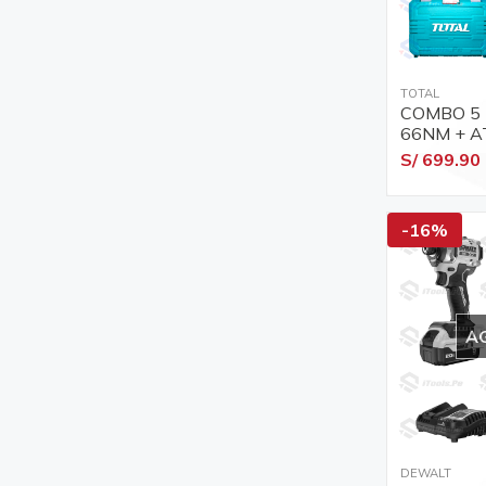
TOTAL
COMBO 5 
66NM + 
285NM + 
S/ 699.90
LINTERNA 2000LM
LINTERNA
-16%
A
DEWALT