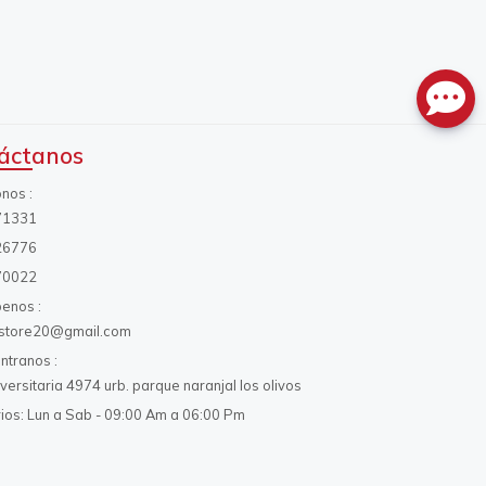
áctanos
onos
71331
26776
70022
benos
s.store20@gmail.com
ntranos
iversitaria 4974 urb. parque naranjal los olivos
ios: Lun a Sab - 09:00 Am a 06:00 Pm