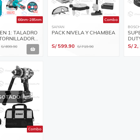
66nm-285nm
Combo
SAIYAN
BOSC
EN 1: TALADRO
PACK NIVELA Y CHAMBEA
SUP
ATORNILLADOR
DUT
AMOLADORA +
S/ 599.90
S/ 2,
S/ 899.90
S/ 719.90
 +
 300LM
GOTADO
Combo