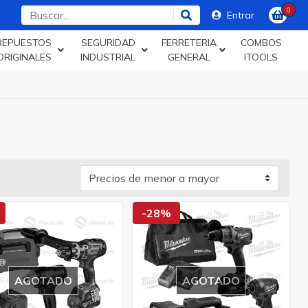
0
Entrar
REPUESTOS
SEGURIDAD
FERRETERIA
COMBOS
ORIGINALES
INDUSTRIAL
GENERAL
ITOOLS
-28%
AGOTADO
AGOTADO