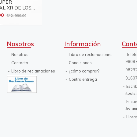
UPER
AL XR DE LOS
 DEWALT
90
S/ 2, 999.90
Nosotros
Información
Cont
Nosotros
Libro de reclamaciones
Teléf
9808
Contacto
Condiciones
9823
Libro de reclamaciones
¿cómo comprar?
0160
Contra entrega
Escrí
itool
Encue
Av. un
Horar