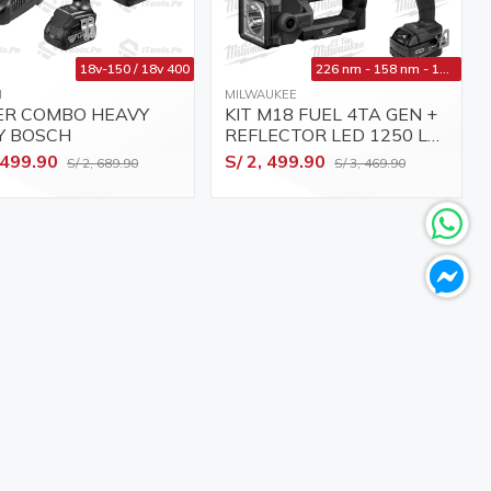
18v-150 / 18v 400
226 nm - 158 nm - 1250 lm
H
MILWAUKEE
ER COMBO HEAVY
KIT M18 FUEL 4TA GEN +
Y BOSCH
REFLECTOR LED 1250 LM
+ MALETA DE LONA
 499.90
S/ 2, 499.90
S/ 2, 689.90
S/ 3, 469.90