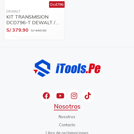
Dcd796
DEWALT
KIT TRANSMISION
DCD796-T DEWALT /
N438603
S/ 379.90
S/ 449.90
Nosotros
Nosotros
Contacto
Libro de reclamaciones