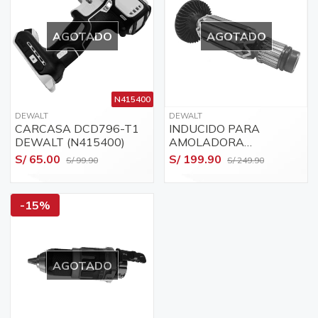
AGOTADO
AGOTADO
N415400
DEWALT
DEWALT
CARCASA DCD796-T1
INDUCIDO PARA
DEWALT (N415400)
AMOLADORA
DWE4212
S/ 65.00
S/ 199.90
S/ 99.90
S/ 249.90
-15%
AGOTADO