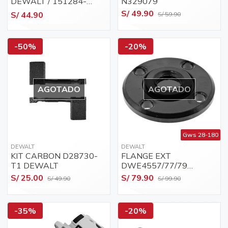
DEWALT / 151284-
N329079
00SV
S/ 49.90
S/ 44.90
S/ 59.90
-50%
-20%
AGOTADO
AGOTADO
Gws 28-180
DEWALT
DEWALT
KIT CARBON D28730-
FLANGE EXT
T1 DEWALT
DWE4557/77/79
DEWALT (401678-05)
S/ 25.00
S/ 79.90
S/ 49.90
S/ 99.90
-35%
-20%