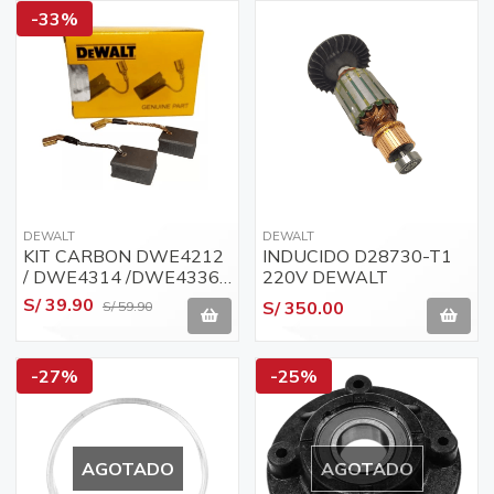
-33%
DEWALT
DEWALT
KIT CARBON DWE4212
INDUCIDO D28730-T1
/ DWE4314 /DWE4336
220V DEWALT
NEW - DEWALT
S/ 39.90
S/ 350.00
S/ 59.90
-27%
-25%
AGOTADO
AGOTADO