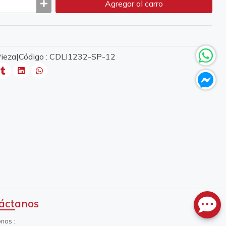
Agregar
al carro
 Pieza|Código : CDLI1232-SP-12
áctanos
onos