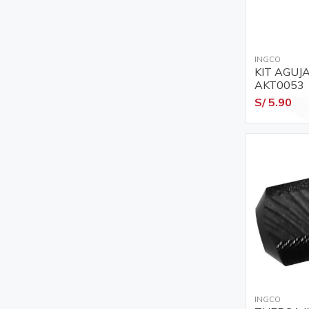
INGCO
KIT AGUJ
AKT0053
S/ 5.90
INGCO