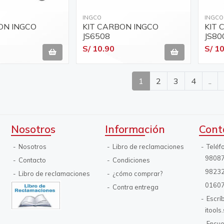
INGCO
INGCO
ON INGCO
KIT CARBON INGCO
KIT 
JS6508
JS80
S/ 10.90
S/ 1
1
2
3
4
..
Nosotros
Información
Cont
Nosotros
Libro de reclamaciones
Teléf
9808
Contacto
Condiciones
9823
Libro de reclamaciones
¿cómo comprar?
0160
Contra entrega
Escrí
itool
Encue