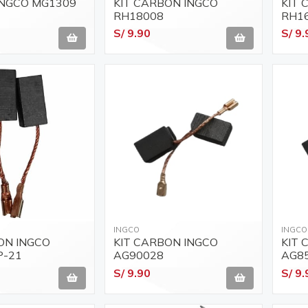
INGCO MG1309
KIT CARBON INGCO
KIT 
RH18008
RH1
S/ 9.90
S/ 9.
INGCO
INGCO
ON INGCO
KIT CARBON INGCO
KIT 
P-21
AG90028
AG8
S/ 9.90
S/ 9.