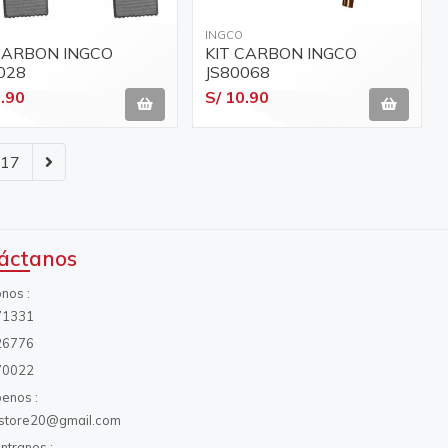
INGCO
CARBON INGCO
KIT CARBON INGCO
028
JS80068
0.90
S/ 10.90
17
áctanos
onos
71331
26776
70022
benos
s.store20@gmail.com
ntranos