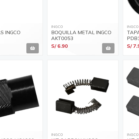
INGCO
INGCO
AS INGCO
BOQUILLA METAL INGCO
TAPA
AKT0053
PDB
S/ 6.90
S/ 7.
INGCO
INGCO