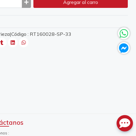
Agregar
al carro
 Pieza|Código : RT160028-SP-33
áctanos
onos