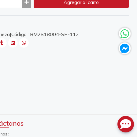
Agregar
al carro
1 Pieza|Código : BM2S18004-SP-112
áctanos
onos