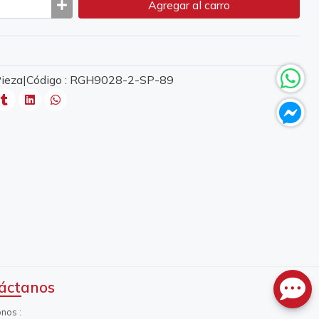
Agregar
al carro
 Pieza|Código : RGH9028-2-SP-89
áctanos
onos