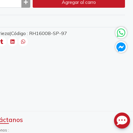
Agregar
al carro
 Pieza|Código : RH16008-SP-97
áctanos
onos