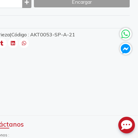
Encargar
 Pieza|Código : AKT0053-SP-A-21
áctanos
onos