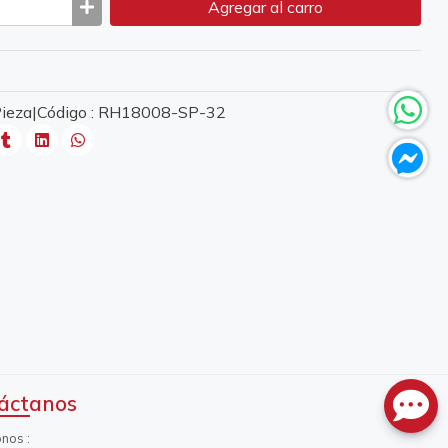
Agregar
al carro
 Pieza|Código : RH18008-SP-32
áctanos
onos