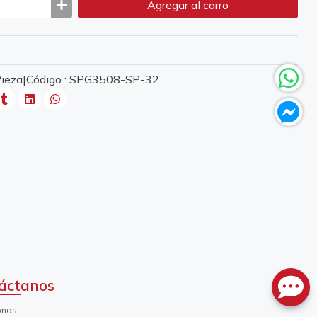
Agregar
al carro
 Pieza|Código : SPG3508-SP-32
áctanos
onos